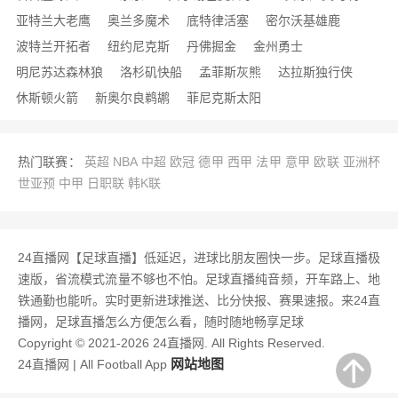
亚特兰大老鹰
奥兰多魔术
底特律活塞
密尔沃基雄鹿
波特兰开拓者
纽约尼克斯
丹佛掘金
金州勇士
明尼苏达森林狼
洛杉矶快船
孟菲斯灰熊
达拉斯独行侠
休斯顿火箭
新奥尔良鹈鹕
菲尼克斯太阳
热门联赛：
英超
NBA
中超
欧冠
德甲
西甲
法甲
意甲
欧联
亚洲杯
世亚预
中甲
日职联
韩K联
24直播网【足球直播】低延迟，进球比朋友圈快一步。足球直播极
速版，省流模式流量不够也不怕。足球直播纯音频，开车路上、地
铁通勤也能听。实时更新进球推送、比分快报、赛果速报。来24直
播网，足球直播怎么方便怎么看，随时随地畅享足球
Copyright © 2021-2026 24直播网. All Rights Reserved.
网站地图
24直播网 | All Football App