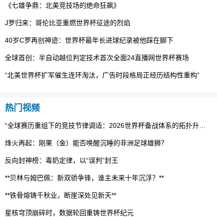
《七雄争鼎：北美竞技场的绝命狂飙》
J罗归来：哥伦比亚重燃世界杯征途的烈焰
40岁C罗再创神迹：世界杯最年长进球纪录被他踩在脚下
全球首创：半自动越位判定技术首次全面24直播网世界杯赛场
“北美世界杯扩军催生连环淘汰，广告时段格局正经历结构性重构”
热门视频
“全球赛历重组下的竞技节律调适：2026世界杯备战体系的拓扑升级路径”
烽火再起：刚果（金）能否唤醒沉睡的非洲足球雄狮？
反向封神榜：毒奶定律，以“误判”封王
**贝林与姆巴佩：新双骄争锋，谁主未来十年沉浮？**
**铁骨熔铸千秋业，断崖深处见新天**
星核穹顶崩碎时，数据轮回重铸世界杯纪元