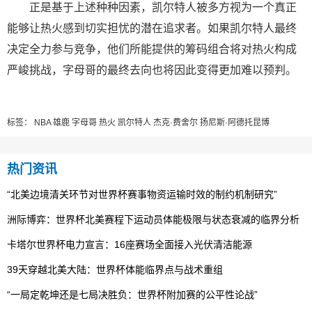
正是基于上述种种因素，凯尔特人被多方视为一个真正
能够让热火感到切实担忧的潜在追求者。如果凯尔特人最终
决定全力参与竞争，他们所能提供的筹码组合将对热火构成
严峻挑战，字母哥的最终去向也将因此变得更加难以预判。
标签：
NBA
雄鹿
字母哥
热火
凯尔特人
杰克·费舍尔
扬尼斯·阿德托昆博
热门资讯
“北美边境清关环节对世界杯赛事物资运输时效的制约机制研究”
洲际博弈：世界杯北美赛程下运动员体能极限与状态衰减的临界分析
卡塔尔世界杯电力宣言：16座赛场全面接入光伏清洁能源
39天穿越北美大陆：世界杯体能临界点与战术重组
“一局定乾坤还是七局决胜负：世界杯附加赛的公平性论战”