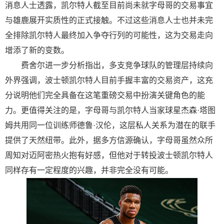
消息人士透露，凯尔特人截至目前尚未就字母哥的交易事宜
与雄鹿展开实质性的正式接触。不过这些消息人士也并未完
全排除凯尔特人最终加入争夺行列的可能性，这为交易走向
增添了新的变数。
费舍尔进一步分析指出，多支竞争球队的管理层持续向
外界强调，波士顿凯尔特人目前手握丰富的交易资产，这充
分说明他们完全具备在这笔重磅交易中扮演关键角色的能
力。更值得关注的是，字母哥与凯尔特人当家球星杰森·塔图
姆共用同一位训练师德鲁·汉伦，这层私人关系为潜在的联手
提供了天然纽带。此外，据多方信源确认，字母哥虽然众所
周知对迈阿密热火抱有好感，但他对于转投波士顿凯尔特人
同样存有一定程度的兴趣，并非完全没有可能。