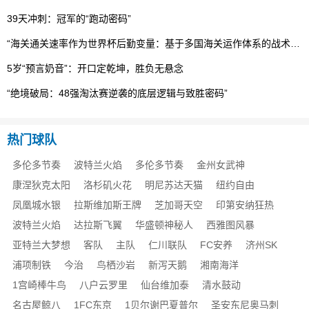
39天冲刺：冠军的“跑动密码”
“海关通关速率作为世界杯后勤变量：基于多国海关运作体系的战术评估框架”
5岁“预言奶音”：开口定乾坤，胜负无悬念
“绝境破局：48强淘汰赛逆袭的底层逻辑与致胜密码”
热门球队
多伦多节奏
波特兰火焰
多伦多节奏
金州女武神
康涅狄克太阳
洛杉矶火花
明尼苏达天猫
纽约自由
凤凰城水银
拉斯维加斯王牌
芝加哥天空
印第安纳狂热
波特兰火焰
达拉斯飞翼
华盛顿神秘人
西雅图风暴
亚特兰大梦想
客队
主队
仁川联队
FC安养
济州SK
浦项制铁
今治
鸟栖沙岩
新泻天鹅
湘南海洋
1宫崎棒牛鸟
八户云罗里
仙台维加泰
清水鼓动
名古屋鲸八
1FC东京
1贝尔谢巴夏普尔
圣安东尼奥马刺