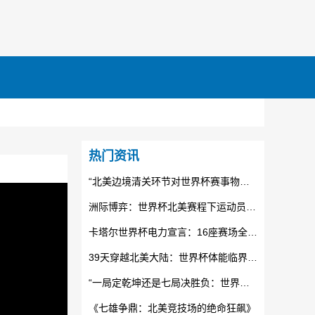
热门资讯
“北美边境清关环节对世界杯赛事物资运输时效的制约机制研究”
洲际博弈：世界杯北美赛程下运动员体能极限与状态衰减的临界分析
卡塔尔世界杯电力宣言：16座赛场全面接入光伏清洁能源
39天穿越北美大陆：世界杯体能临界点与战术重组
“一局定乾坤还是七局决胜负：世界杯附加赛的公平性论战”
《七雄争鼎：北美竞技场的绝命狂飙》