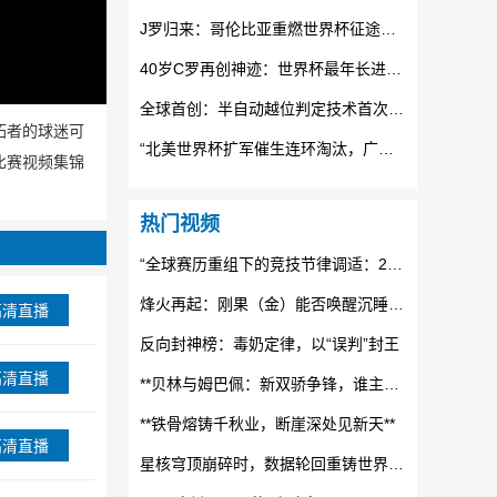
J罗归来：哥伦比亚重燃世界杯征途的烈焰
40岁C罗再创神迹：世界杯最年长进球纪录被他踩在脚下
全球首创：半自动越位判定技术首次全面24直播网世界杯赛场
开拓者的球迷可
“北美世界杯扩军催生连环淘汰，广告时段格局正经历结构性重构”
比赛视频集锦
热门视频
“全球赛历重组下的竞技节律调适：2026世界杯备战体系的拓扑升级路径”
烽火再起：刚果（金）能否唤醒沉睡的非洲足球雄狮？
高清直播
反向封神榜：毒奶定律，以“误判”封王
高清直播
**贝林与姆巴佩：新双骄争锋，谁主未来十年沉浮？**
**铁骨熔铸千秋业，断崖深处见新天**
高清直播
星核穹顶崩碎时，数据轮回重铸世界杯纪元