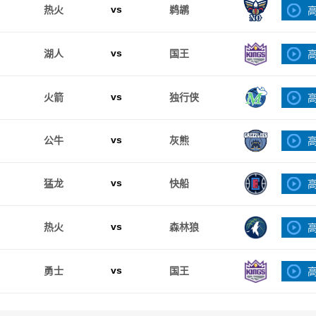
vs
热火
鹈鹕
vs
湖人
国王
vs
火箭
独行侠
vs
公牛
灰熊
vs
猛龙
快船
vs
热火
森林狼
vs
勇士
国王