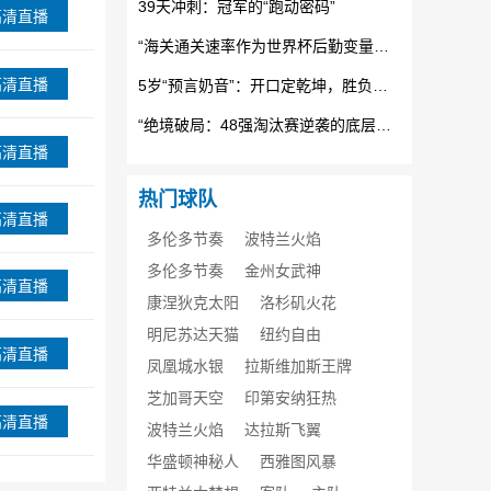
39天冲刺：冠军的“跑动密码”
高清直播
“海关通关速率作为世界杯后勤变量：基于多国海关运作体系的战术评估框架”
高清直播
5岁“预言奶音”：开口定乾坤，胜负无悬念
“绝境破局：48强淘汰赛逆袭的底层逻辑与致胜密码”
高清直播
热门球队
高清直播
多伦多节奏
波特兰火焰
多伦多节奏
金州女武神
高清直播
康涅狄克太阳
洛杉矶火花
明尼苏达天猫
纽约自由
高清直播
凤凰城水银
拉斯维加斯王牌
芝加哥天空
印第安纳狂热
高清直播
波特兰火焰
达拉斯飞翼
华盛顿神秘人
西雅图风暴