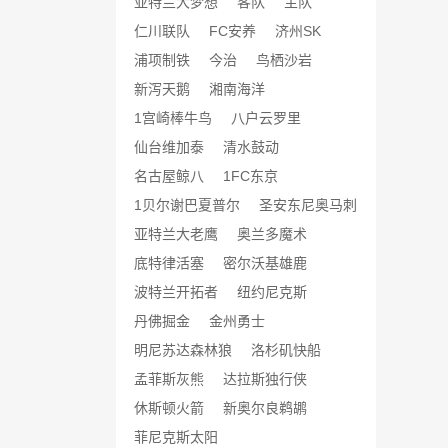
亚特兰大梦想
客队
主队
仁川联队
FC安养
济州SK
浦项制铁
今治
鸟栖沙岩
新泻天鹅
湘南海洋
1宫崎棒牛鸟
八户云罗里
仙台维加泰
清水鼓动
名古屋鲸八
1FC东京
1贝尔谢巴夏普尔
圣安东尼奥马刺
亚特兰大老鹰
奥兰多魔术
底特律活塞
密尔沃基雄鹿
波特兰开拓者
纽约尼克斯
丹佛掘金
金州勇士
明尼苏达森林狼
洛杉矶快船
孟菲斯灰熊
达拉斯独行侠
休斯顿火箭
新奥尔良鹈鹕
菲尼克斯太阳